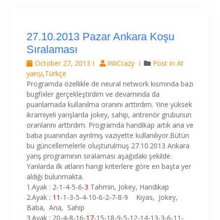
27.10.2013 Pazar Ankara Koşu
Sıralaması
October 27, 2013
WiiCrazy
Post in
At
yarışı
,
Türkçe
Programda özellikle de neural network kısmında bazı
bugfixler gerçekleştirdim ve devamında da
puanlamada kullanılma oranını arttırdım. Yine yüksek
ikramiyeli yarışlarda jokey, sahip, antrenör grubunun
oranlarını arttırdım. Programda handikap artık ana ve
baba puanından ayrılmış vaziyette kullanılıyor.Bütün
bu güncellemelerle oluşturulmuş 27.10.2013 Ankara
yarış programının sıralaması aşağıdaki şekilde.
Yanlarda ilk atların hangi kriterlere göre en başta yer
aldığı bulunmakta.
1.Ayak : 2-1-4-5-6-
3
Tahmin, Jokey, Handikap
2.Ayak :
11
-1-3-5-4-10-6-2-7-8-9 Kıyas, Jokey,
Baba, Ana, Sahip
3.Ayak : 20-4-8-16-
17
-15-18-9-5-12-14-13-3-6-11-