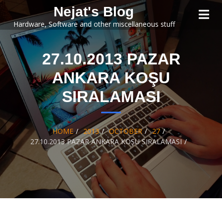
Skip to
Nejat's Blog
content
Hardware, Software and other miscellaneous stuff
27.10.2013 PAZAR
ANKARA KOŞU
SIRALAMASI
HOME
2013
OCTOBER
27
27.10.2013 PAZAR ANKARA KOŞU SIRALAMASI